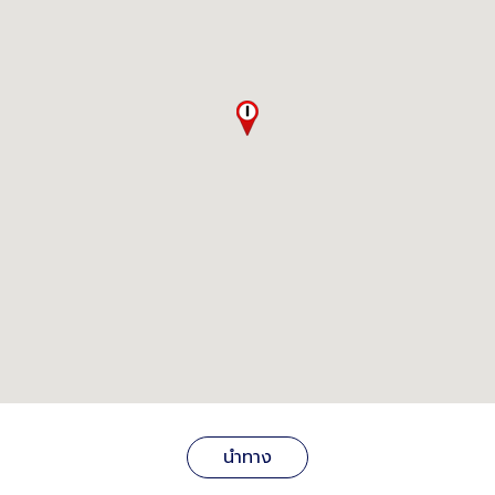
นำทาง