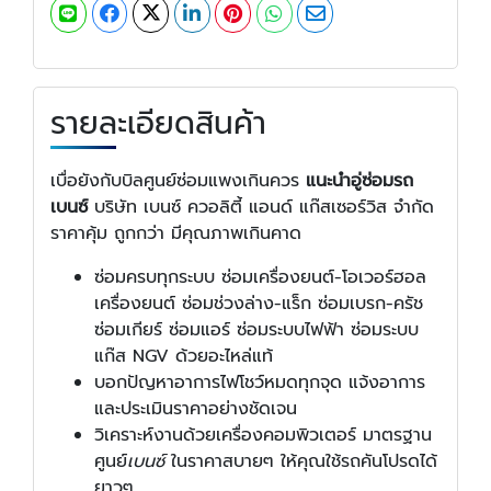
รายละเอียดสินค้า
เบื่อยังกับบิลศูนย์ซ่อมแพงเกินควร
แนะนำอู่ซ่อมรถ
เบนซ์
บริษัท เบนซ์ ควอลิตี้ แอนด์ แก๊สเซอร์วิส จำกัด
ราคาคุ้ม ถูกกว่า มีคุณภาพเกินคาด
ซ่อมครบทุกระบบ ซ่อมเครื่องยนต์-โอเวอร์ฮอล
เครื่องยนต์ ซ่อมช่วงล่าง-แร็ก ซ่อมเบรก-ครัช
ซ่อมเกียร์ ซ่อมแอร์ ซ่อมระบบไฟฟ้า ซ่อมระบบ
แก๊ส NGV ด้วยอะไหล่แท้
บอกปัญหาอาการไฟโชว์หมดทุกจุด แจ้งอาการ
และประเมินราคาอย่างชัดเจน
วิเคราะห์งานด้วยเครื่องคอมพิวเตอร์ มาตรฐาน
ศูนย์
เบนซ์
ในราคาสบายๆ ให้คุณใช้รถคันโปรดได้
ยาวๆ