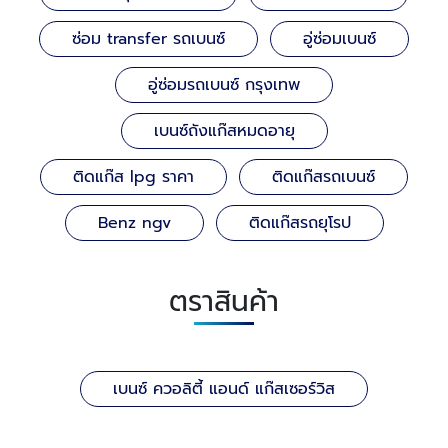
ซ่อม transfer รถเบนซ์
อู่ซ่อมเบนซ์
อู่ซ่อมรถเบนซ์ กรุงเทพ
เบนซ์ถังแก๊สหมดอายุ
ติดแก๊ส lpg ราคา
ติดแก๊สรถเบนซ์
Benz ngv
ติดแก๊สรถยุโรป
ตราสินค้า
เบนซ์ ควอลิตี้ แอนด์ แก๊สเซอร์วิส