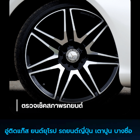
อู่ติดแก๊ส ยนต์ยุโรป รถยนต์ญี่ปุ่น เตาปูน บางซื่อ