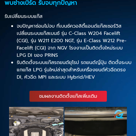
พบช่างเบิร์ด รับจบทุกปัญหา
รับเปลี่ยนระบบแก๊ส
จบปัญหาซ่อมไม่จบ ที่เบนซ์ควอลิตี้แอนด์แก๊สเซอร์วิส
เปลี่ยนระบบแก๊สเบนซ์ รุ่น C-Class W204 Facelift
(CGI), รุ่น W211 E200 NGT, รุ่น E-Class W212 Pre-
Facelift (CGI) จาก NGV โรงงานเป็นติดตั้งใหม่ระบบ
LPG DI ของ PRINS
รับติดตั้งระบบแก๊สรถยนต์ยุโรป รถยนต์ญี่ปุ่น ติดตั้งระบบ
แกแก๊ส LPG รุ่นใหม่ล่าสุดสำหรับเครื่องยนต์หัวฉีดตรง
DI, หัวฉีด MPI และระบบ Hybrid/HEV
ชมผลงานติดตั้งแก๊สเพิ่มเติม